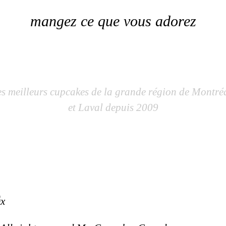
mangez ce que vous adorez
Mr. Cupcakes
es meilleurs cupcakes de la grande région de Montré
et Laval depuis 2009