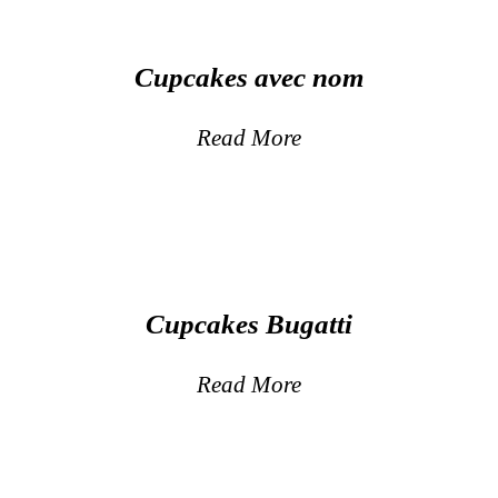
Cupcakes avec nom
Read More
Cupcakes Bugatti
Read More