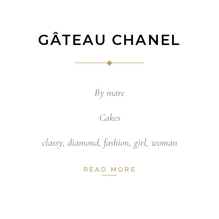
GÂTEAU CHANEL
By
marc
Cakes
classy
,
diamond
,
fashion
,
girl
,
woman
READ MORE