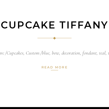
CUPCAKE TIFFANY
rc
Cupcakes
,
Custom
blue
,
bow
,
decoration
,
fondant
,
teal
,
READ MORE